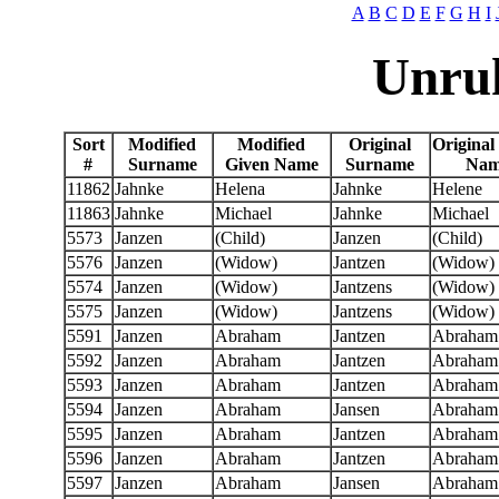
A
B
C
D
E
F
G
H
I
Unruh
Sort
Modified
Modified
Original
Original
#
Surname
Given Name
Surname
Nam
11862
Jahnke
Helena
Jahnke
Helene
11863
Jahnke
Michael
Jahnke
Michael
5573
Janzen
(Child)
Janzen
(Child)
5576
Janzen
(Widow)
Jantzen
(Widow)
5574
Janzen
(Widow)
Jantzens
(Widow)
5575
Janzen
(Widow)
Jantzens
(Widow)
5591
Janzen
Abraham
Jantzen
Abraham
5592
Janzen
Abraham
Jantzen
Abraham
5593
Janzen
Abraham
Jantzen
Abraham
5594
Janzen
Abraham
Jansen
Abraham
5595
Janzen
Abraham
Jantzen
Abraham
5596
Janzen
Abraham
Jantzen
Abraham
5597
Janzen
Abraham
Jansen
Abraham