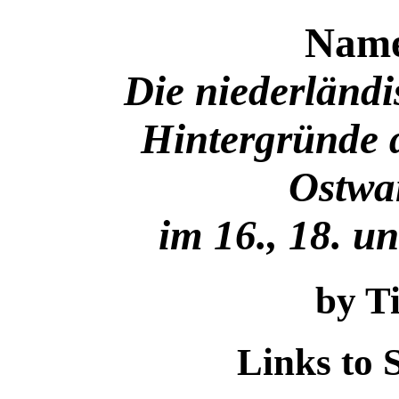
Name
Die niederländ
Hintergründe 
Ostwa
im 16., 18. u
by T
Links to